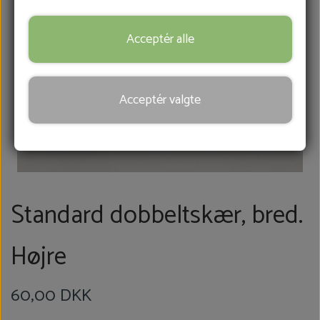
FRÆSERHOVEDER
Acceptér alle
SÅRBEHANDLING
Acceptér valgte
HOVKNIVE
REB & MANCHETTER
Standard dobbeltskær, bred.
KONTAKT
Højre
BLOG
60,00 DKK