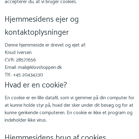
accepterer du, at vi bruger cookies.
FRÆSERHOVEDER
Hjemmesidens ejer og
SÅRBEHANDLING
kontaktoplysninger
Denne hjemmeside er drevet og ejet af:
HOVKNIVE
Knud Iversen
CVR: 28577656
Email: mail@klovshoppen.dk
REB & MANCHETTER
Tlf.: +45 20434230
Hvad er en cookie?
KONTAKT
En cookie er en lille datafil, som vi gemmer på din computer for
at kunne holde styr på, hvad der sker under dit besøg og for at
kunne genkende computeren. En cookie er ikke et program og
BLOG
indeholder ikke virus.
Hjemmesidens brug af cookies