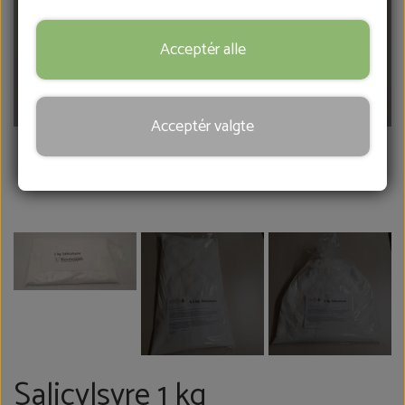
FRÆSERHOVEDER
Acceptér alle
SÅRBEHANDLING
Acceptér valgte
HOVKNIVE
REB & MANCHETTER
KONTAKT
BLOG
Salicylsyre 1 kg