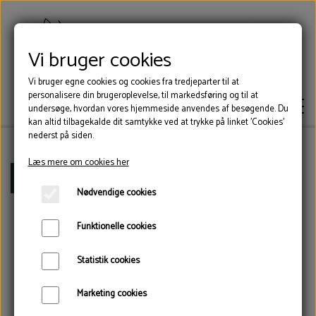
Vi bruger cookies
Vi bruger egne cookies og cookies fra tredjeparter til at
personalisere din brugeroplevelse, til markedsføring og til at
undersøge, hvordan vores hjemmeside anvendes af besøgende. Du
kan altid tilbagekalde dit samtykke ved at trykke på linket 'Cookies'
nederst på siden.
Læs mere om cookies her
KLOVLIM
Forside
Værktøj
Multicolor hovkniv dobbeltskær lig
Nødvendige cookies
KLOVSKO
Funktionelle cookies
Statistik cookies
VÆRKTØJ
Marketing cookies