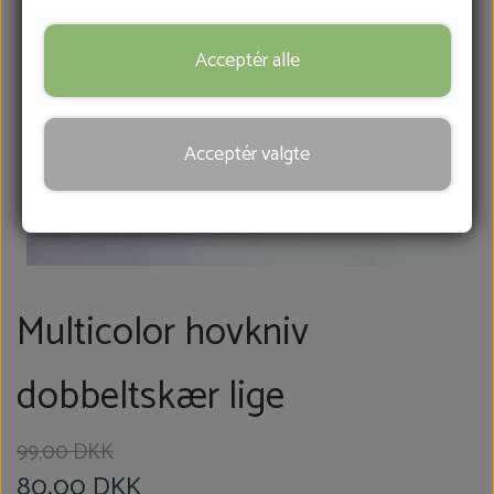
FRÆSERHOVEDER
Acceptér alle
SÅRBEHANDLING
Acceptér valgte
HOVKNIVE
REB & MANCHETTER
Multicolor hovkniv
KONTAKT
dobbeltskær lige
BLOG
99,00 DKK
80,00 DKK