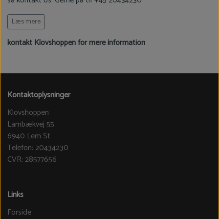
så kontakt os. Gerne på tlf +45 20434230
Leveringstid: Vi forsøger have boksen på lager, men ellers
Læs mere
forventet levering max 14 dage
kontakt Klovshoppen for mere information
Kontaktoplysninger
Klovshoppen
Lambækvej 55
6940 Lem St
Telefon: 20434230
CVR: 28577656
Links
Forside