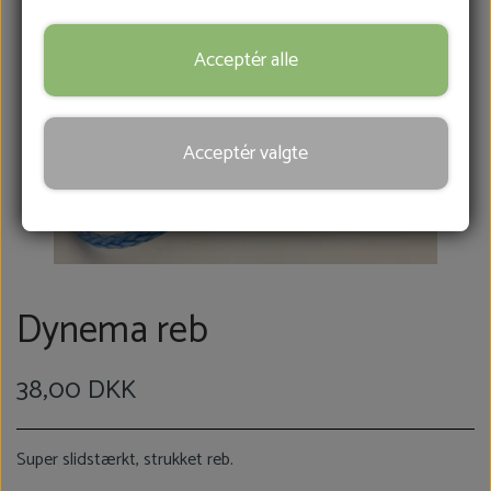
FRÆSERHOVEDER
Acceptér alle
SÅRBEHANDLING
Acceptér valgte
HOVKNIVE
REB & MANCHETTER
Dynema reb
KONTAKT
38,00 DKK
BLOG
Super slidstærkt, strukket reb.