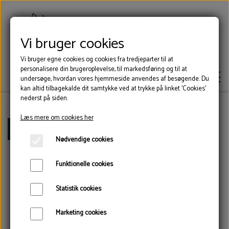
Vi bruger cookies
Vi bruger egne cookies og cookies fra tredjeparter til at
personalisere din brugeroplevelse, til markedsføring og til at
undersøge, hvordan vores hjemmeside anvendes af besøgende. Du
kan altid tilbagekalde dit samtykke ved at trykke på linket 'Cookies'
nederst på siden.
Læs mere om cookies her
KLOVLIM
Forside
Reb manchetter og værnemidler
Dynema r
Nødvendige cookies
KLOVSKO
Funktionelle cookies
Statistik cookies
VÆRKTØJ
Marketing cookies