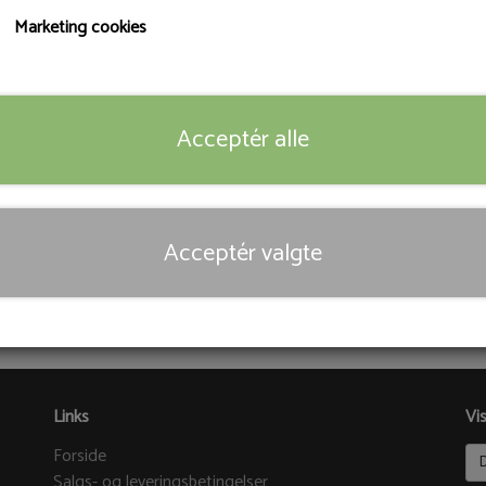
Marketing cookies
Størrelse
6
7
8
9
10
11
Acceptér alle
Tilføj 
−
+
Acceptér valgte
Priser er ekskl. moms
Links
Vi
Forside
Salgs- og leveringsbetingelser