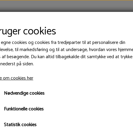
ruger cookies
 egne cookies og cookies fra tredjeparter til at personalisere din
evelse, til markedsføring og til at undersøge, hvordan vores hjemm
ERHOVEDER
SÅRBEHANDLING
HOVKNIVE
REB & MAN
af besøgende. Du kan altid tilbagekalde dit samtykke ved at trykke 
 nederst på siden.
 om cookies her
OX-ON sort flex handske str 6-12
Nødvendige cookies
OX-ON sort flex handske str
Funktionelle cookies
9,50 DKK
Statistik cookies
Varenummer: 135