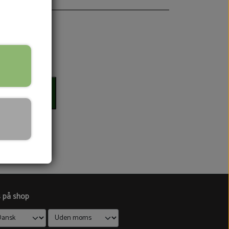
12
til kurv
s på shop