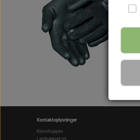
Kontaktoplysninger
Klovshoppen
Lambækvej 55