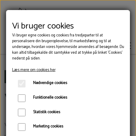
Vi bruger cookies
Vi bruger egne cookies og cookies fra tredjeparter til at
personalisere din brugeroplevelse, til markedsføring og til at
undersøge, hvordan vores hjemmeside anvendes af besøgende. Du
kan altid tilbagekalde dit samtykke ved at trykke på linket 'Cookies'
nederst på siden.
Læs mere om cookies her
KLOVLIM
Forside
Værktøj
Nødvendige cookies
Værktøj
KLOVSKO
Funktionelle cookies
Statistik cookies
VÆRKTØJ
Værktøj til klovbeskæring og klovpleje.
Marketing cookies